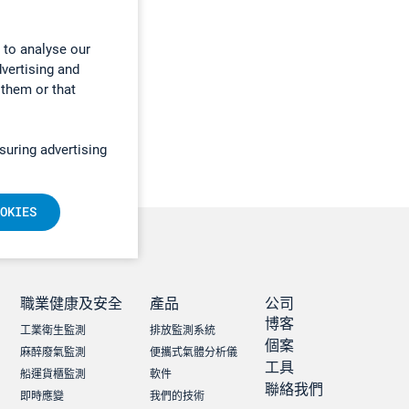
 to analyse our
dvertising and
 them or that
suring advertising
OKIES
職業健康及安全
產品
公司
博客
工業衛生監測
排放監測系統
個案
麻醉廢氣監測
便攜式氣體分析儀
工具
船運貨櫃監測
軟件
聯絡我們
即時應變
我們的技術