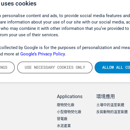
 uses cookies
 personalise content and ads, to provide social media features and
hare information about your use of our site with our social media, a
 who may combine it with other information that you’ve provided to
from your use of their services.
collected by Google is for the purposes of personalization and mea
ad more at
Google’s Privacy Policy.
INGS
USE NECESSARY COOKIES ONLY
ALLOW ALL CO
Applications
環境應用
廢物焚化廠
土壤中的溫室氣體
小型廢物焚化廠
反芻動物的溫室氣體
發電廠
水泥產業