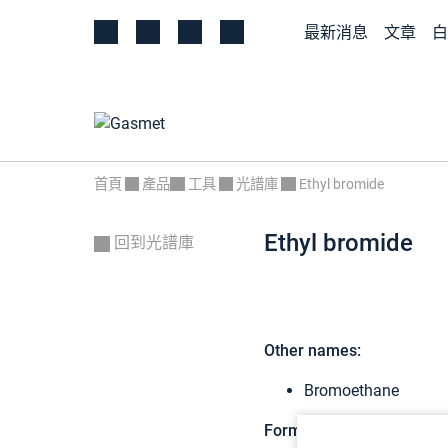
最新消息
文章
白
首頁
產品
工具
光譜庫
Ethyl bromide
Ethyl bromide
回到光譜庫
Other names:
Bromoethane
Formula:
C2H5Br