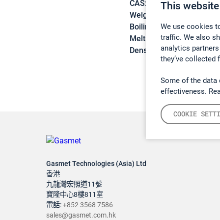
CAS:
74-96-4
This website
Weight:
108,97 g/mol
We use cookies to
Boiling point:
38,3 °C
traffic. We also s
Melting point:
-118,6 °C
analytics partners
Density:
1,4071 g/cm3
they’ve collected 
Some of the data 
effectiveness. Re
COOKIE SETT
Gasmet Technologies (Asia) Ltd
香港
九龍灣宏照道11號
寶隆中心8樓811室
電話:
+852 3568 7586
sales@gasmet.com.hk