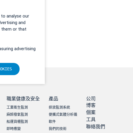
 to analyse our
dvertising and
o them or that
suring advertising
OKIES
職業健康及安全
產品
公司
博客
工業衛生監測
排放監測系統
個案
麻醉廢氣監測
便攜式氣體分析儀
工具
船運貨櫃監測
軟件
聯絡我們
即時應變
我們的技術