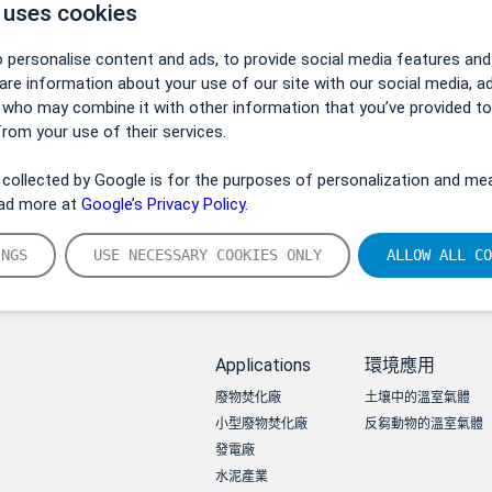
 uses cookies
 personalise content and ads, to provide social media features and
hare information about your use of our site with our social media, a
s who may combine it with other information that you’ve provided t
from your use of their services.
collected by Google is for the purposes of personalization and mea
ead more at
Google’s Privacy Policy.
INGS
USE NECESSARY COOKIES ONLY
ALLOW ALL CO
Applications
環境應用
廢物焚化廠
土壤中的溫室氣體
小型廢物焚化廠
反芻動物的溫室氣體
發電廠
水泥產業