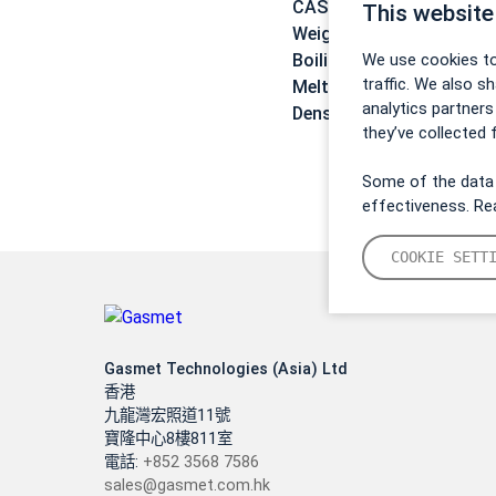
CAS:
1112-39-6
This website
Weight:
120,2224 g/mol
We use cookies to
Boiling point:
81,4 °C
traffic. We also s
Melting point:
-80 °C
analytics partner
Density:
0,88 g/cm3
they’ve collected 
Some of the data 
effectiveness. R
COOKIE SETT
Gasmet Technologies (Asia) Ltd
香港
九龍灣宏照道11號
寶隆中心8樓811室
電話:
+852 3568 7586
sales@gasmet.com.hk