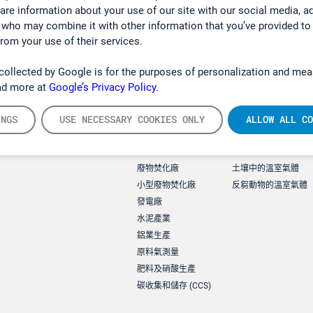
hare information about your use of our site with our social media, a
 who may combine it with other information that you’ve provided to
from your use of their services.
collected by Google is for the purposes of personalization and mea
ad more at
Google’s Privacy Policy.
INGS
USE NECESSARY COOKIES ONLY
ALLOW ALL CO
Applications
環境應用
廢物焚化廠
土壤中的溫室氣體
小型廢物焚化廠
反芻動物的溫室氣體
發電廠
水泥產業
鋁業生產
原料氣測量
肥料及硝酸生產
碳收集和儲存 (CCS)