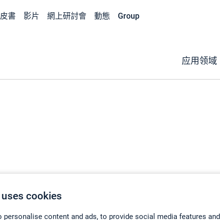
皮書
影片
網上研討會
動態
Group
应用领域
S
omposes)
 uses cookies
 personalise content and ads, to provide social media features and