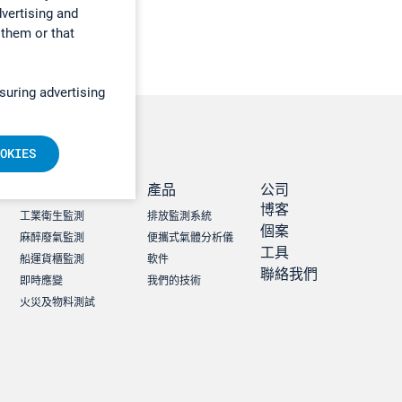
dvertising and
 them or that
suring advertising
OKIES
職業健康及安全
產品
公司
博客
工業衛生監測
排放監測系統
個案
麻醉廢氣監測
便攜式氣體分析儀
工具
船運貨櫃監測
軟件
聯絡我們
即時應變
我們的技術
火災及物料測試