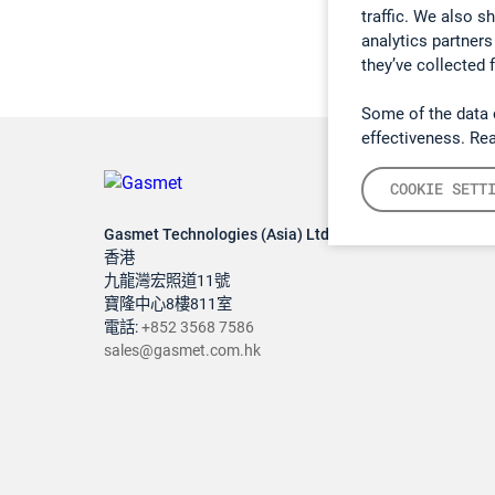
traffic. We also s
analytics partners
they’ve collected 
Some of the data 
effectiveness. Re
COOKIE SETT
Gasmet Technologies (Asia) Ltd
香港
九龍灣宏照道11號
寶隆中心8樓811室
電話:
+852 3568 7586
sales@gasmet.com.hk