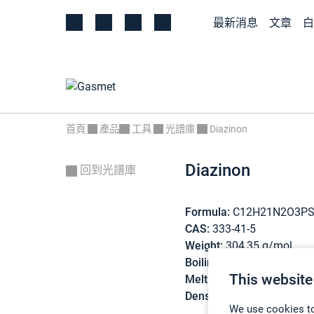
最新消息
文章
白
首頁
產品
工具
光譜庫
Diazinon
Diazinon
回到光譜庫
Formula:
C12H21N2O3P
CAS:
333-41-5
Weight:
304,35 g/mol
Boiling point:
120 °C (dec
This website
Melting point:
< 25 °C
Density:
1,12 g/cm3
We use cookies to