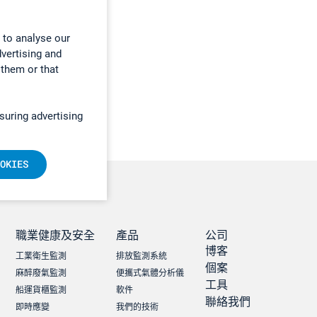
 to analyse our
dvertising and
 them or that
suring advertising
OKIES
職業健康及安全
產品
公司
博客
工業衛生監測
排放監測系統
個案
麻醉廢氣監測
便攜式氣體分析儀
工具
船運貨櫃監測
軟件
聯絡我們
即時應變
我們的技術