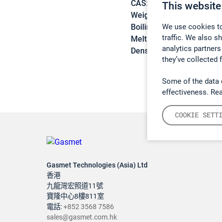
CAS:
105-58-8
This website
Weight:
118,13 g/mol
We use cookies to
Boiling point:
126 °C
traffic. We also s
Melting point:
-43 °C
analytics partners
Density:
0,9752 g/cm3
they’ve collected 
Some of the data 
effectiveness. Re
COOKIE SETT
Gasmet Technologies (Asia) Ltd
香港
九龍灣宏照道11號
寶隆中心8樓811室
電話:
+852 3568 7586
sales@gasmet.com.hk