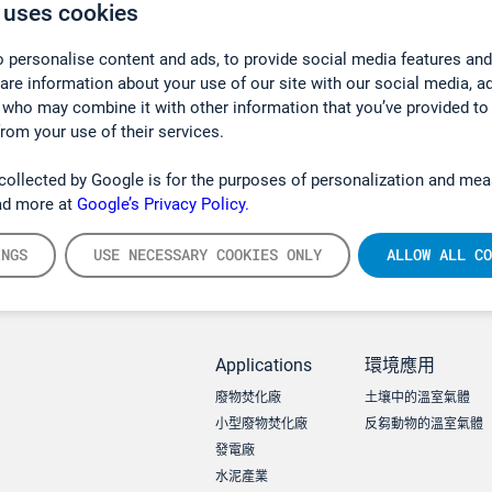
 uses cookies
 personalise content and ads, to provide social media features and
hare information about your use of our site with our social media, a
 who may combine it with other information that you’ve provided to
from your use of their services.
collected by Google is for the purposes of personalization and mea
ad more at
Google’s Privacy Policy.
INGS
USE NECESSARY COOKIES ONLY
ALLOW ALL CO
Applications
環境應用
廢物焚化廠
土壤中的溫室氣體
小型廢物焚化廠
反芻動物的溫室氣體
發電廠
水泥產業