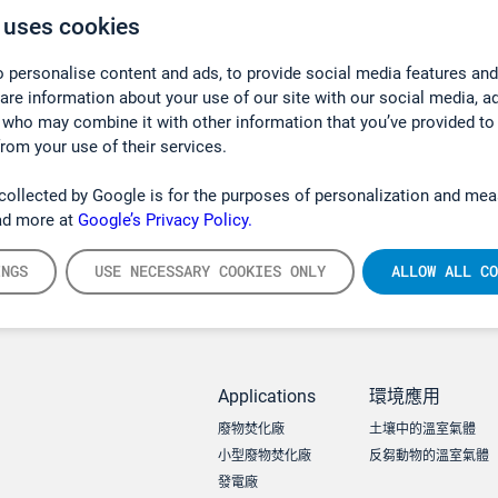
 uses cookies
 personalise content and ads, to provide social media features and
hare information about your use of our site with our social media, a
ation)
 who may combine it with other information that you’ve provided to
from your use of their services.
collected by Google is for the purposes of personalization and mea
ad more at
Google’s Privacy Policy.
INGS
USE NECESSARY COOKIES ONLY
ALLOW ALL CO
Applications
環境應用
廢物焚化廠
土壤中的溫室氣體
小型廢物焚化廠
反芻動物的溫室氣體
發電廠