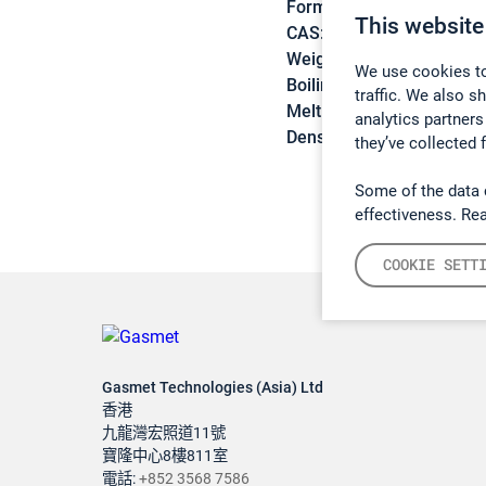
Formula:
CO2
This website
CAS:
1111-72-4
Weight:
45 g/mol
We use cookies to
Boiling point:
unknown
traffic. We also s
Melting point:
-78 (sublim
analytics partners
Density:
N/A
they’ve collected 
Some of the data 
effectiveness. Re
COOKIE SETT
Gasmet Technologies (Asia) Ltd
香港
九龍灣宏照道11號
寶隆中心8樓811室
電話:
+852 3568 7586