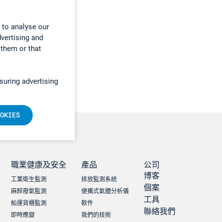
 to analyse our
dvertising and
 them or that
suring advertising
OKIES
職業健康及安全
產品
公司
博客
工業衛生監測
排放監測系統
個案
麻醉廢氣監測
便攜式氣體分析儀
工具
船運貨櫃監測
軟件
聯絡我們
即時應變
我們的技術