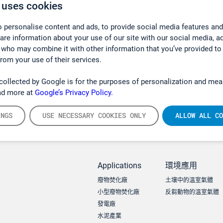
 uses cookies
 personalise content and ads, to provide social media features and
hare information about your use of our site with our social media, a
 who may combine it with other information that you’ve provided to
from your use of their services.
collected by Google is for the purposes of personalization and mea
ad more at
Google’s Privacy Policy.
INGS
USE NECESSARY COOKIES ONLY
ALLOW ALL CO
Applications
環境應用
廢物焚化廠
土壤中的溫室氣體
小型廢物焚化廠
反芻動物的溫室氣體
發電廠
水泥產業