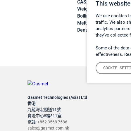
CAS:
7397-62-8
This website
Weight:
132,16 g/mol
We use cookies to
Boiling point:
193 °C
traffic. We also s
Melting point:
-26 °C
analytics partners
Density:
1,019 g/cm3
they’ve collected 
Some of the data 
effectiveness. Re
COOKIE SETT
Gasmet Technologies (Asia) Ltd
香港
九龍灣宏照道11號
寶隆中心8樓811室
電話:
+852 3568 7586
sales@gasmet.com.hk