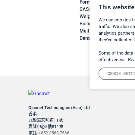
Formula:
C5H10
This website
CAS:
563-45-1
Weight:
70,13 g/mol
We use cookies to
Boiling point:
20,1 °C
traffic. We also s
Melting point:
-168,5 °C
analytics partners
Density:
0,627 g/cm3
they’ve collected 
Some of the data 
effectiveness. Re
COOKIE SETT
Gasmet Technologies (Asia) Ltd
香港
九龍灣宏照道11號
寶隆中心8樓811室
電話:
+852 3568 7586