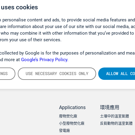
 uses cookies
 personalise content and ads, to provide social media features and
hare information about your use of our site with our social media, a
 who may combine it with other information that you’ve provided to
from your use of their services.
collected by Google is for the purposes of personalization and mea
ad more at
Google’s Privacy Policy.
INGS
USE NECESSARY COOKIES ONLY
ALLOW ALL CO
Applications
環境應用
廢物焚化廠
土壤中的溫室氣體
小型廢物焚化廠
反芻動物的溫室氣體
發電廠