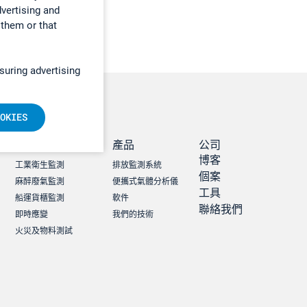
dvertising and
 them or that
suring advertising
OKIES
職業健康及安全
產品
公司
博客
工業衛生監測
排放監測系統
個案
麻醉廢氣監測
便攜式氣體分析儀
工具
船運貨櫃監測
軟件
聯絡我們
即時應變
我們的技術
火災及物料測試