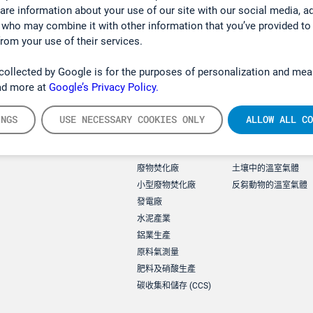
hare information about your use of our site with our social media, a
 who may combine it with other information that you’ve provided to
from your use of their services.
collected by Google is for the purposes of personalization and mea
ad more at
Google’s Privacy Policy.
INGS
USE NECESSARY COOKIES ONLY
ALLOW ALL CO
Applications
環境應用
廢物焚化廠
土壤中的溫室氣體
小型廢物焚化廠
反芻動物的溫室氣體
發電廠
水泥產業
鋁業生產
原料氣測量
肥料及硝酸生產
碳收集和儲存 (CCS)