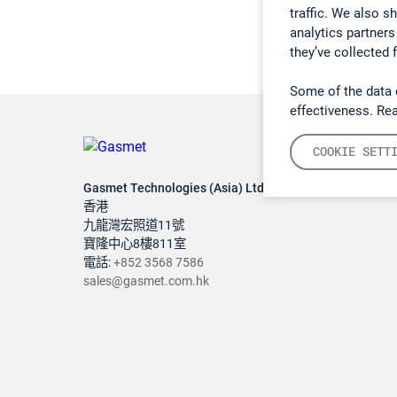
traffic. We also s
analytics partners
they’ve collected 
Some of the data 
effectiveness. Re
COOKIE SETT
Gasmet Technologies (Asia) Ltd
香港
九龍灣宏照道11號
寶隆中心8樓811室
電話:
+852 3568 7586
sales@gasmet.com.hk