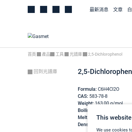
最新消息
文章
白
首頁
產品
工具
光譜庫
2,5-Dichlorophenol
2,5-Dichlorophen
回到光譜庫
Formula:
C6H4Cl2O
CAS:
583-78-8
Weight:
163,00 g/mol
Boiling point:
211 °C
This website
Melting point:
59 °C
Density:
1,5 g/cm3
We use cookies to