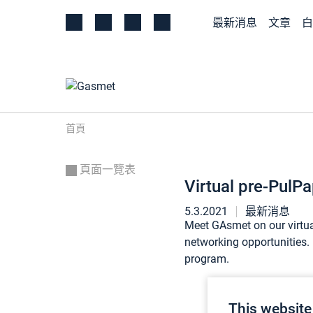
最新消息
文章
白
首頁
頁面一覽表
Virtual pre-PulP
5.3.2021
最新消息
Meet GAsmet on our virtua
networking opportunities. 
program.
This website