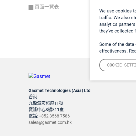
頁面一覽表
We use cookies to
traffic. We also s
analytics partners
they’ve collected 
Some of the data 
effectiveness. Re
COOKIE SETT
Gasmet Technologies (Asia) Ltd
香港
九龍灣宏照道11號
寶隆中心8樓811室
電話:
+852 3568 7586
sales@gasmet.com.hk