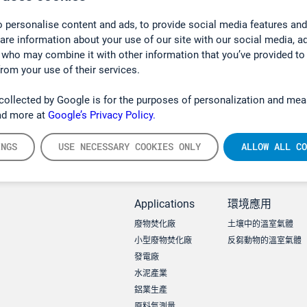
 personalise content and ads, to provide social media features and
hare information about your use of our site with our social media, a
 who may combine it with other information that you’ve provided to
from your use of their services.
collected by Google is for the purposes of personalization and mea
ad more at
Google’s Privacy Policy.
INGS
USE NECESSARY COOKIES ONLY
ALLOW ALL CO
Applications
環境應用
廢物焚化廠
土壤中的溫室氣體
小型廢物焚化廠
反芻動物的溫室氣體
發電廠
水泥產業
鋁業生產
原料氣測量