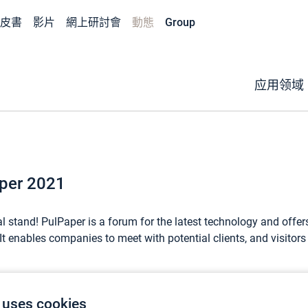
皮書
影片
網上研討會
動態
Group
应用领域
aper 2021
l stand! PulPaper is a forum for the latest technology and offe
It enables companies to meet with potential clients, and visitors 
 uses cookies