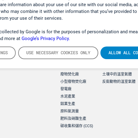
hare information about your use of our site with our social media, a
 who may combine it with other information that you’ve provided to
from your use of their services.
collected by Google is for the purposes of personalization and mea
ad more at
Google’s Privacy Policy.
INGS
USE NECESSARY COOKIES ONLY
ALLOW ALL CO
Applications
環境應用
廢物焚化廠
土壤中的溫室氣體
小型廢物焚化廠
反芻動物的溫室氣體
發電廠
水泥產業
鋁業生產
原料氣測量
肥料及硝酸生產
碳收集和儲存 (CCS)