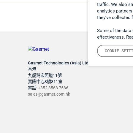
traffic. We also s
analytics partners
they’ve collected 
Some of the data 
effectiveness. Re
COOKIE SETT
Gasmet Technologies (Asia) Ltd
香港
九龍灣宏照道11號
寶隆中心8樓811室
電話:
+852 3568 7586
sales@gasmet.com.hk