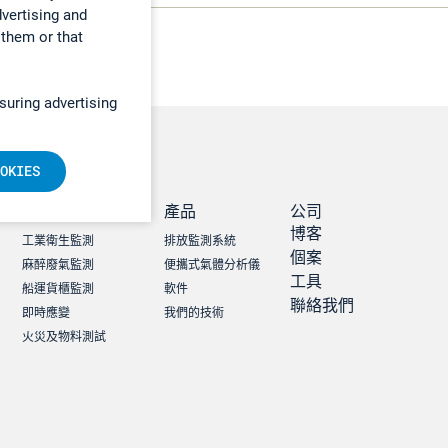
dvertising and
 them or that
suring advertising
OKIES
職業健康及安全
產品
公司
博客
工業衛生監測
排放監測系統
個案
麻醉廢氣監測
便攜式氣體分析儀
工具
船運貨櫃監測
軟件
聯絡我們
即時應變
我們的技術
火災及物料測試