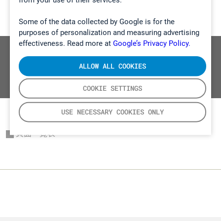
Some of the data collected by Google is for the
purposes of personalization and measuring advertising
effectiveness. Read more at
Google’s Privacy Policy.
我們的結果暗示餵食柳葉給反芻動物對氣候變
ALLOW ALL COOKIES
化和空氣質素目標可能有影響
COOKIE SETTINGS
USE NECESSARY COOKIES ONLY
頁面一覽表