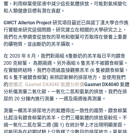
響，利用柳葉使尿液中減少這些氣體排放，可能對氣候變化
和人類健康目標有潛在貢獻。
GWCT Allerton Project 研究項目
最近已與
諾丁漢大學
合作進
行實驗來研究這個問題。研究建立在相關的大學研究之上，
我們在大學調查從放牧的草地和樹葉可否取得在營養上重要
的礦物質，並由斷奶的羔羊攝取。
在 2020 年 8 月，我們對兩組 6隻斷奶的羔羊每日平均餵食
200 克柳葉， 為期兩週。另外兩組 6 隻羔羊不被餵食柳葉。
在實驗終結時，我們亦透過直接觀察羔羊 (6 隻被餵食柳葉，
和 6 隻不被餵食柳葉) 來辨認新鮮的排尿地方，並使用我們
的
便攜式 Gasmet DX4040 氣體分析儀
Gasmet DX4040 氣體
分析儀測量二氧化碳，一氧化二氮和氨氣的排放。
我們在排
尿的 20 分鐘內進行測量，一週及兩週後再測量。
測量一欄羔羊排尿地方的氣體得出一致性的趨勢，餵食柳葉
比起沒有餵食柳葉的羔羊，它們三種氣體的排放是較低。不
過一氧化二氮在第二週 (圖 1) 在統計學上才出現明顯差距，
可能因為在初期試驗上只取樣了少數目的排尿地方。氨氣排