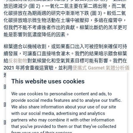
放迅速減少 (圖 2)，一氧化二氮主要在第二週出現，而二氧
化碳排放在為期兩週的研究中漸漸地下跌 (圖 3)。較低二氧
化碳排放暗示微生物活動在土壤中被壓抑，多過在瘤胃中，
但我們不能不考慮後者作出的貢獻。柳葉比斷奶的羔羊更可
能是影響到氮濃度降低的因素。
柳葉適合以機械收割，或如果畜口出入可被控制來確保可持
續發展，可讓畜口直接啃食灌木。我們的結果暗示餵食柳葉
給
反芻動物
對氣候變化和空氣質素目標可能有影響。
我們在
2021 年將會重複這實驗，並利用
便攜式 Gasmet 氣體分析儀
進行更密集的取樣，更能了解這潛在的影響。
This website uses cookies
圖 1 從排尿地方 3 次取樣的平均 (+/- SE) N
O 流通量。
2
We use cookies to personalise content and ads, to
provide social media features and to analyse our traffic.
圖 2 從排尿地方 3 次取樣的平均 (+/- SE) NH
流通量。
3
We also share information about your use of our site
with our social media, advertising and analytics
partners who may combine it with other information
圖 3 從排尿地方 3 次取樣的平均 (+/- SE) CO
流通量。
2
that you’ve provided to them or that they’ve collected
from your use of their services.