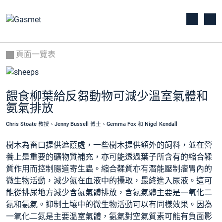
頁面一覽表
餵食柳葉給反芻動物可減少溫室氣體和
氨氣排放
Chris Stoate 教授、Jenny Bussell 博士、Gemma Fox 和 Nigel Kendall
樹木為畜口提供遮蔭處，一些樹木提供額外的飼料，並在營
養上是重要的礦物質補充，亦可能透過葉子所含有的縮合鞣
質作用而控制腸道寄生蟲。縮合鞣質亦有潛能壓制瘤胃內的
微生物活動，減少氮在血液中的攝取，最終進入尿液。這可
能從排尿地方減少含氮氣體排放，含氮氣體主要是一氧化二
氮和氨氣。抑制土壤中的微生物活動可以有同樣效果。因為
一氧化二氮是主要溫室氣體，氨氣對空氣質素可能有負面影