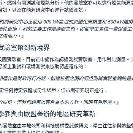
析、燃料有關測試和煙氣分析。他的實驗室亦可以進行煙氣能源
培訓，以及在能源研究中心進行試驗測試。
們的研究中心正使用 300 kW氣泡式流體化床鍋爐和 500 kW
硬件更換。 我的主要工作是照顧它們，即使學生會做一些保養工
充滿活力。
』
實驗室帶到新境界
kaus 校園實驗室，目前正申請作為認證測試實驗室，用作對比測量
混凝土測試和環境測試來協助認證程序的。
想運作是財政可行的話，創建校園之間的認證測試實驗室網絡是
室未決定任何特定氣體成份作認證，但市場研究現正進行：
的成份，但我們想用以客戶為本的方針，回應客戶所需。
』
學參與由歐盟舉辦的地區研究革新
en的實驗室由本地公司和科技機構委託做研究。學生往往參與這
源工業的事業上取得工作經驗。