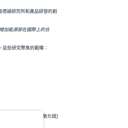
是透過研究所和產品研發的創
增加能源部在國際上的合
疇。這些研究聚焦的範疇：
最近研究鈣對SO2 (二氧化硫)
量。