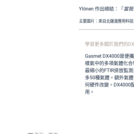
Ylönen 作出總結：『
當我
主要圖片：來自北薩渥應用科技大學的教育和
學習更多關於我們的DX4
Gasmet DX4000
樣氣中的多項氣體化合
最細小的FTIR排放監
多50種氣體。額外氣
何硬件改變。DX400
用。