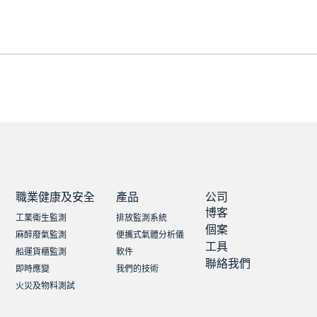
職業健康及安全
產品
公司
博客
工業衛生監測
排放監測系統
個案
麻醉廢氣監測
便攜式氣體分析儀
工具
船運貨櫃監測
軟件
聯絡我們
即時應變
我們的技術
火災及物料測試