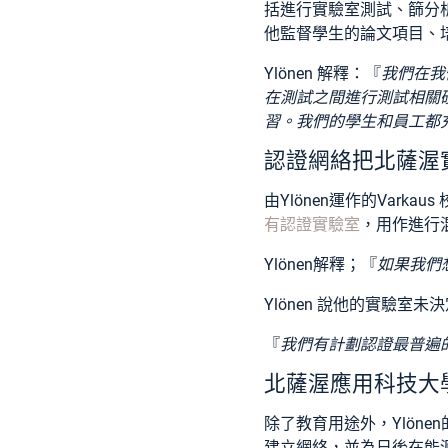
括進行實驗室測試、篩分
他監督學生的論文項目、
Ylönen 解釋：『
我們在我
在測試之間進行測試相關
習。我們的學生和員工都
認證網絡把北薩渥
由Ylönen運作的Var
有認證實驗室
，用作進行
Ylönen解釋；『
如果我們
Ylönen 說他的實驗
『
我們有計劃認證最普遍
北薩渥應用科技大
除了教育用途外，Ylön
建立網絡，並為日後在能