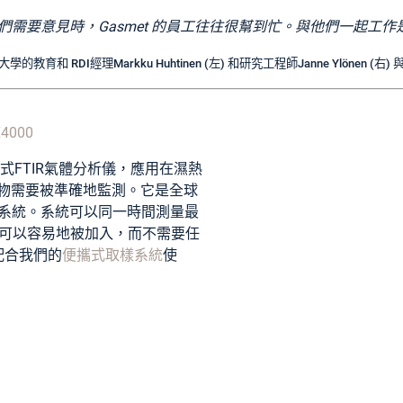
們需要意見時，Gasmet 的員工往往很幫到忙。與他們一起工作
 RDI經理Markku Huhtinen (左) 和研究工程師Janne Ylönen (右) 與
000
是便攜式FTIR氣體分析儀，應用在濕熱
物需要被準確地監測。它是全球
測系統。系統可以同一時間測量最
體可以容易地被加入，而不需要任
0配合我們的
便攜式取樣系統
使