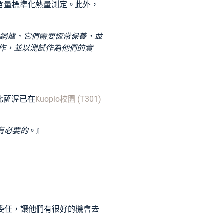
含量標準化熱量測定。此外，
爐排鍋爐。它們需要恆常保養，並
作，並以測試作為他們的實
。北薩渥已在
Kuopio校園 (T301)
有必要的
。』
些委任，讓他們有很好的機會去