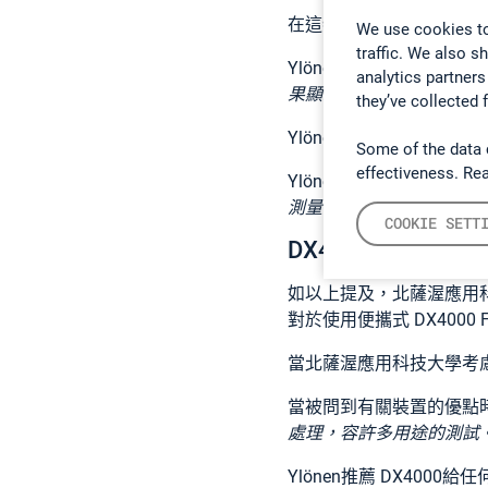
在這特定的研究中，Ylö
We use cookies to
traffic. We also s
Ylönen說明：『
我們的客
analytics partners
果顯示在排放中有顯著的
they’ve collected 
Ylönen的實驗室和研
Some of the data 
effectiveness. Re
Ylönen 解釋：『
例如，我
測量，我們可以幫忙驗證
COOKIE SETT
DX4000 FTI
如以上提及，北薩渥應用科技大
對於使用便攜式 DX400
當北薩渥應用科技大學考慮
當被問到有關裝置的優點時，
處理，容許多用途的測試
Ylönen推薦 DX40