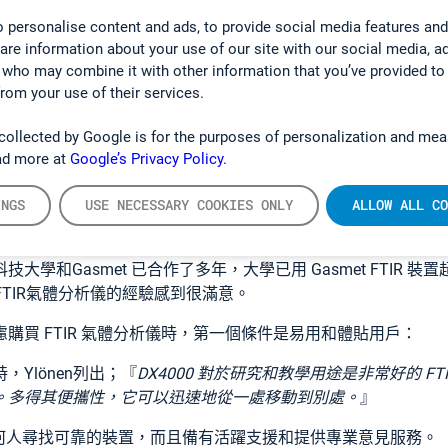
nen和學生利用一些獨特的燃燒物料：本地鵝養殖場的屠宰場廢物
 personalise content and ads, to provide social media features and
hare information about your use of our site with our social media, a
戶取得許可證燃燒農場而來的廢物。我們測試加入鈣如何影響煙
 who may combine it with other information that you’ve provided to
改變。多個進一步實驗已跟隨我們的測試。
』
from your use of their services.
究團隊亦因應小型燃燒廠想改善工序控制和廠房的使用，而進行取樣
collected by Google is for the purposes of personalization and mea
ad more at
Google’s Privacy Policy.
們在燃燒廠已測量噴射氨和尿素對 NOx 減少的影響。此外，如
結果。
』
INGS
USE NECESSARY COOKIES ONLY
ALLOW ALL CO
R 氣體分析儀的優點和用戶經驗
學和Gasmet 已合作了多年，大學已用 Gasmet FTIR 裝置超
0 FTIR氣體分析儀的經驗感到很滿意。
購買 FTIR 氣體分析儀時，第一個條件是易用和體貼用戶：
Ylönen列出；『
DX4000 對於研究和教學用途是非常好的 F
。多得其便攜性，它可以迅速地從一處移動到別處。
』
00給任何人尋找可靠的裝置，而且備有活躍支援和提供專業意見服務。