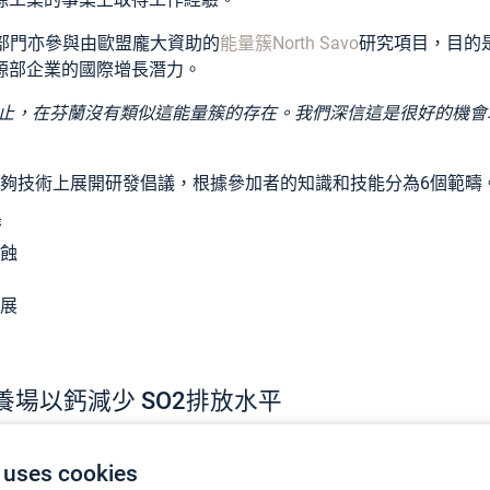
組和部門亦參與由歐盟龐大資助的
能量簇North Savo
研究項目，目的
源部企業的國際增長潛力。
止，在芬蘭沒有類似這能量簇的存在。我們深信這是很好的機會
在能夠技術上展開研發倡議，根據參加者的知識和技能分為6個範
濟
蝕
展
場以鈣減少 SO2排放水平
2台 FTIR 氣體分析儀來研究不同類型的床墊材料對排放的影響。他們
 uses cookies
目
的一部份。研究找出加入鈣到燃料，減少排放中的二氧化硫含