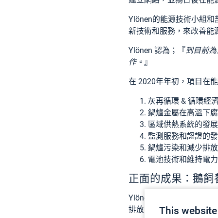
Ylönen的能源技術小
新技術和服務，來改善能
Ylönen 認為；『
到目前為
作。
』
在 2020年年初，項目
灰再循環 & 循環經
鍋爐金屬在高溫下腐
區域供熱系統的發展
監測服務和認證的發
鍋爐污染和減少排放
電池技術和維持電力
正面的成果：鵝飼養
Ylönen 的實驗室利用
This website
排放的影響，作為
論文項