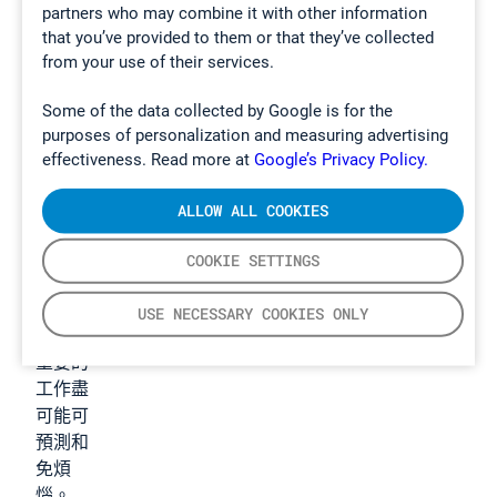
partners who may combine it with other information
that you’ve provided to them or that they’ve collected
from your use of their services.
煙道測
Some of the data collected by Google is for the
試
purposes of personalization and measuring advertising
effectiveness. Read more at
Google’s Privacy Policy.
我們的
便攜式
ALLOW ALL COOKIES
FTIR
氣體分
COOKIE SETTINGS
析儀讓
煙道測
USE NECESSARY COOKIES ONLY
試人員
重要的
工作盡
可能可
預測和
免煩
惱。