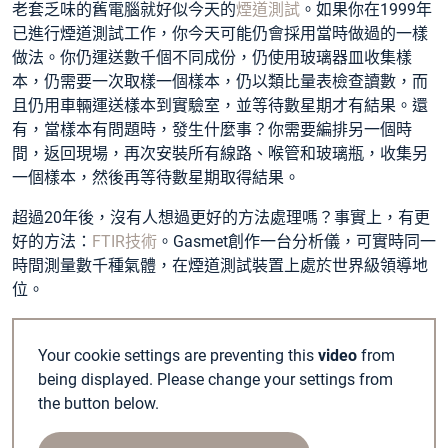
老套乏味的舊電腦就好似今天的
煙道測試
。如果你在1999年
已進行煙道測試工作，你今天可能仍會採用當時做過的一樣
做法。你仍運送數千個不同成份，仍使用玻璃器皿收集樣
本，仍需要一次取樣一個樣本，仍以類比量表檢查讀數，而
且仍用車輛運送樣本到實驗室，並等待數星期才有結果。還
有，當樣本有問題時，發生什麼事？你需要編排另一個時
間，返回現場，再次安裝所有線路、喉管和玻璃瓶，收集另
一個樣本，然後再等待數星期取得結果。
超過20年後，沒有人想過更好的方法處理嗎？事實上，有更
好的方法：
FTIR技術
。Gasmet創作一台分析儀，可實時同一
時間測量數千種氣體，在煙道測試裝置上處於世界級領導地
位。
Your cookie settings are preventing this
video
from
being displayed. Please change your settings from
the button below.