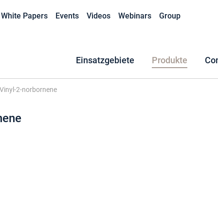
White Papers
Events
Videos
Webinars
Group
Einsatzgebiete
Produkte
Co
Vinyl-2-norbornene
nene