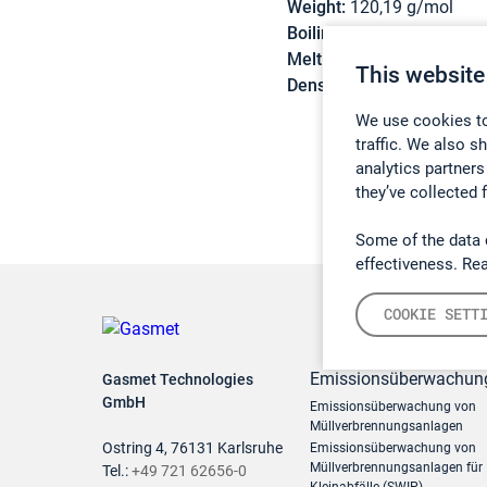
Weight:
120,19 g/mol
Boiling point:
141 °C
Melting point:
-80 °C
This website
Density:
0,841 g/cm3
We use cookies to
traffic. We also s
analytics partners
they’ve collected 
Some of the data 
effectiveness. Re
COOKIE SETT
Emissionsüberwachun
Gasmet Technologies
GmbH
Emissionsüberwachung von
Müllverbrennungsanlagen
Ostring 4, 76131 Karlsruhe
Emissionsüberwachung von
Müllverbrennungsanlagen für
Tel.:
+49 721 62656-0