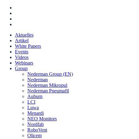
Aktuelles
Artikel
White Papers
Events
Videos
Webinars
Group
Nederman Group (EN)
Nederman
Nederman Mikropul
Nederman Pneumafil
Auburn
LCI
Luwa
Menardi
NEO Monitors
Nordfab
RoboVent
Olicem