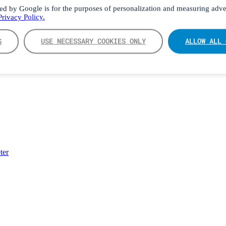
ed by Google is for the purposes of personalization and measuring adver
rivacy Policy.
S
USE NECESSARY COOKIES ONLY
ALLOW ALL 
ter