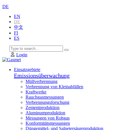
DE
EN
DE
中文
FI
ES
Login
Einsatzgebiete
Emissionsüberwachung
Müllverbrennung
Verbrennung von Kleinabfällen
Kraftwerke
Rauchgasmessungen
Verbrennungsforschung
Zementproduktion
Aluminumproduktion
Messungen von Rohgas
Konformitätsmessungen
Düngemittel- und Salpetersäureproduktion