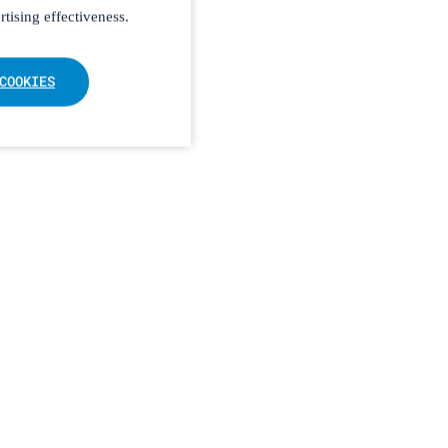
tising effectiveness.
COOKIES