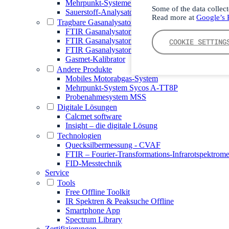
Mehrpunkt-Systeme MSSH
Some of the data collect
Sauerstoff-Analysator
Read more at
Google’s P
Tragbare Gasanalysatoren
FTIR Gasanalysator GT6000 Mobilis
FTIR Gasanalysator GT5000 Terra
COOKIE SETTING
FTIR Gasanalysator DX4015
Gasmet-Kalibrator
Andere Produkte
Mobiles Motorabgas-System
Mehrpunkt-System Sycos A-TT8P
Probenahmesystem MSS
Digitale Lösungen
Calcmet software
Insight – die digitale Lösung
Technologien
Quecksilbermessung - CVAF
FTIR – Fourier-Transformations-Infrarotspektrome
FID-Messtechnik
Service
Tools
Free Offline Toolkit
IR Spektren & Peaksuche Offline
Smartphone App
Spectrum Library
Zertifizierungen