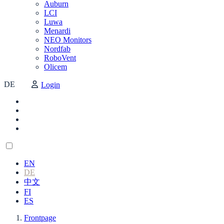
Auburn
LCI
Luwa
Menardi
NEO Monitors
Nordfab
RoboVent
Olicem
DE
Login
EN
DE
中文
FI
ES
Frontpage