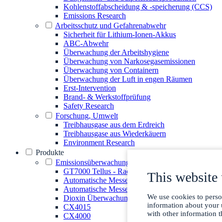
Kohlenstoffabscheidung & -speicherung (CCS)
Emissions Research
Arbeitsschutz und Gefahrenabwehr
Sicherheit für Lithium-Ionen-Akkus
ABC-Abwehr
Überwachung der Arbeitshygiene
Überwachung von Narkosegasemissionen
Überwachung von Containern
Überwachung der Luft in engen Räumen
Erst-Intervention
Brand- & Werkstoffprüfung
Safety Research
Forschung, Umwelt
Treibhausgase aus dem Erdreich
Treibhausgase aus Wiederkäuern
Environment Research
Produkte
Emissionsüberwachungssysteme
GT7000 Tellus - Rackmontiertes FTIR-Gasanalyse
This website 
Automatische Messeinrichtung AMS für all Gase 
Automatische Messeinrichtung für die Quecksilb
We use cookies to person
Dioxin Überwachungs-System GT90 Dioxin+
information about your 
CX4015
with other information t
CX4000