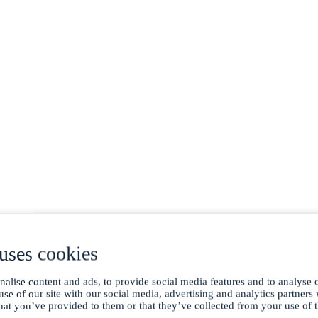
gerät
uses cookies
(CEMS II e)
er-Messung in der Emission (CMM)
alise content and ads, to provide social media features and to analyse o
use of our site with our social media, advertising and analytics partner
hat you’ve provided to them or that they’ve collected from your use of t