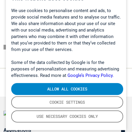
環境
We use cookies to personalise content and ads, to
provide social media features and to analyse our traffic.
We also share information about your use of our site
with our social media, advertising and analytics
partners who may combine it with other information
that you’ve provided to them or that they’ve collected
頁面一覽表
from your use of their services.
Some of the data collected by Google is for the
purposes of personalization and measuring advertising
effectiveness. Read more at
Google’s Privacy Policy.
ALLOW ALL COOKIES
COOKIE SETTINGS
USE NECESSARY COOKIES ONLY
Applications