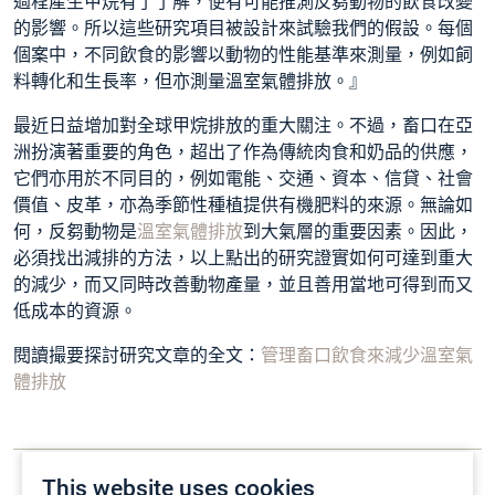
過程產生甲烷有了了解，便有可能推測反芻動物的飲食改變
的影響。所以這些研究項目被設計來試驗我們的假設。每個
個案中，不同飲食的影響以動物的性能基準來測量，例如飼
料轉化和生長率，但亦測量溫室氣體排放。』
最近日益增加對全球甲烷排放的
重大關注
。不過，畜口在亞
洲扮演著重要的角色，超出了作為傳統肉食和奶品的供應，
它們亦用於不同目的，例如電能、交通、資本、信貸、社會
價值、皮革，亦為季節性種植提供有機肥料的來源。無論如
何，
反芻動物
是
溫室氣體排放
到大氣層的重要因素。因此，
必須找出減排的方法，以上點出的研究證實如何可達到重大
的減少，而又同時改善動物產量，並且善用當地可得到而又
低成本的資源。
閱讀撮要探討研究文章的全文：
管理畜口飲食來減少溫室氣
體排放
This website uses cookies